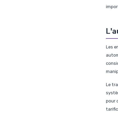
impor
L'a
Les e
autom
consi
manip
Le tr
systè
pour d
tarif