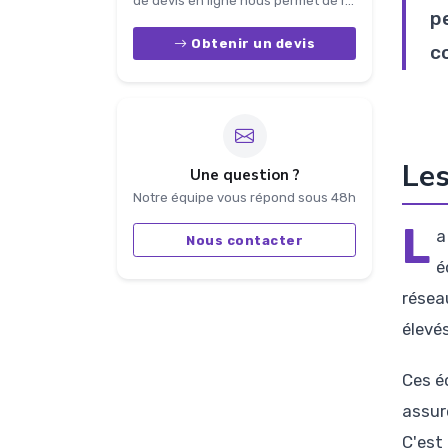
de devis en ligne nous permet de r...
pe
Obtenir un devis
c
Les
Une question ?
Notre équipe vous répond sous 48h
L
a
Nous contacter
é
résea
élevé
Ces é
assur
C'est