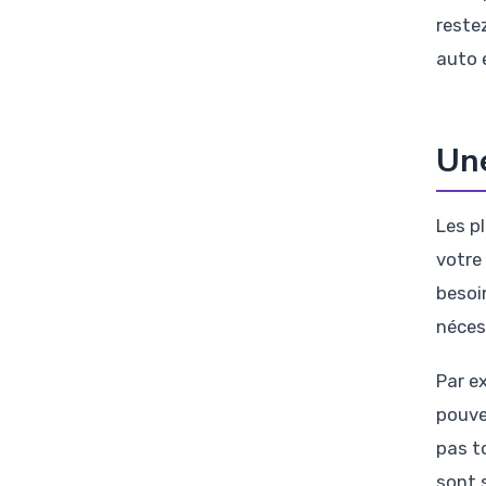
reste
auto 
Une
Les p
votre
besoi
néces
Par e
pouve
pas t
sont 