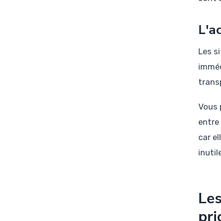
L'a
Les s
imméd
trans
Vous 
entre 
car e
inutil
Les
pri