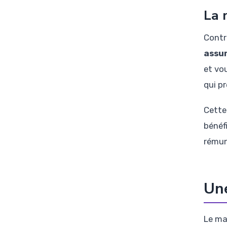
La 
Contr
assur
et vo
qui p
Cette
bénéf
rémun
Une
Le ma