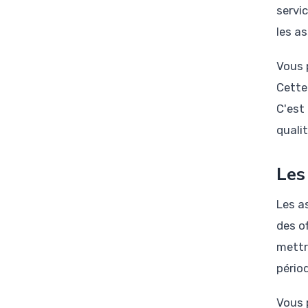
servi
les as
Vous 
Cette
C'est
qualit
Les
Les a
des o
mettr
pério
Vous 