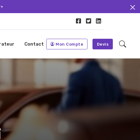
re
rateur
Contact
Mon Compte
Devis
i