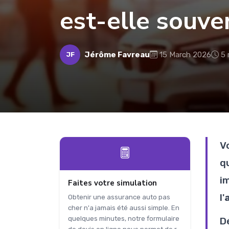
est-elle souve
Jérôme Favreau
15 March 2026
5 
JF
V
q
i
Faites votre simulation
l'
Obtenir une assurance auto pas
cher n'a jamais été aussi simple. En
quelques minutes, notre formulaire
D