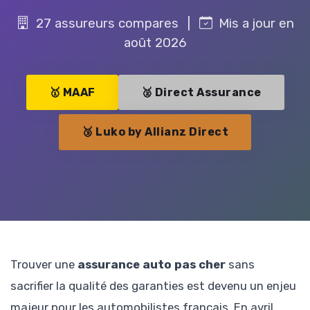
27 assureurs compares
|
Mis a jour en
août 2026
🥇 MAAF
🥈 Direct Assurance
🥉 Luko by Allianz Direct
Trouver une
assurance auto pas cher
sans
sacrifier la qualité des garanties est devenu un enjeu
majeur pour les automobilistes français. En avril