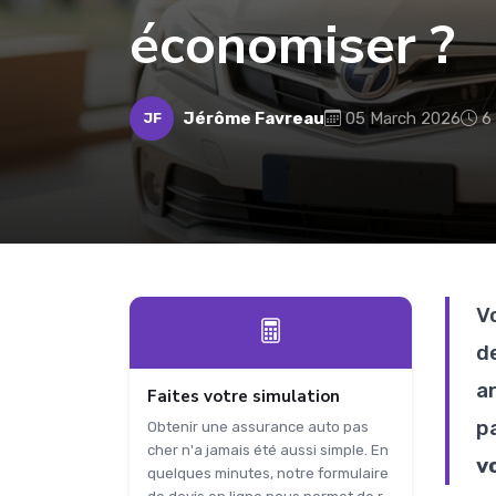
économiser ?
Jérôme Favreau
05 March 2026
6
JF
V
d
a
Faites votre simulation
p
Obtenir une assurance auto pas
cher n'a jamais été aussi simple. En
v
quelques minutes, notre formulaire