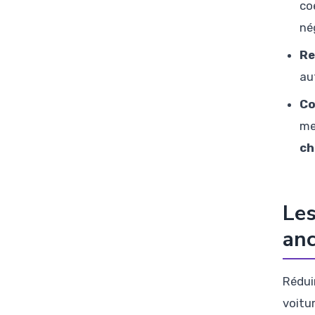
co
né
Re
au
Co
me
ch
Les
anc
Rédui
voitu