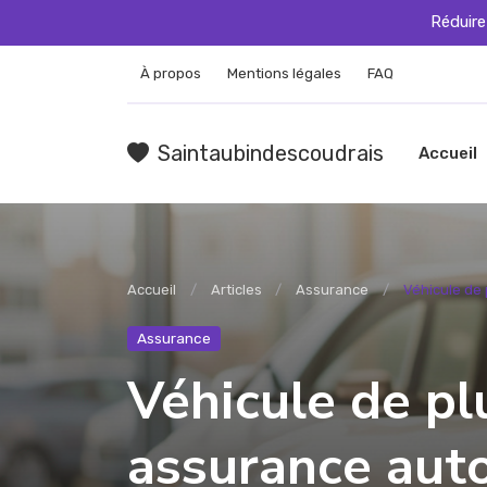
Réduire
À propos
Mentions légales
FAQ
Saintaubindescoudrais
Accueil
Accueil
Articles
Assurance
Véhicule de 
Assurance
Véhicule de pl
assurance auto