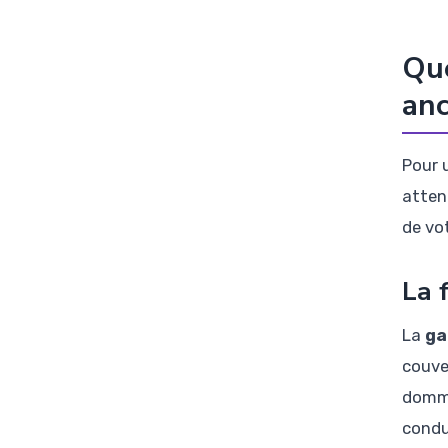
Que
anc
Pour 
atten
de vo
La 
La
ga
couver
domma
condu