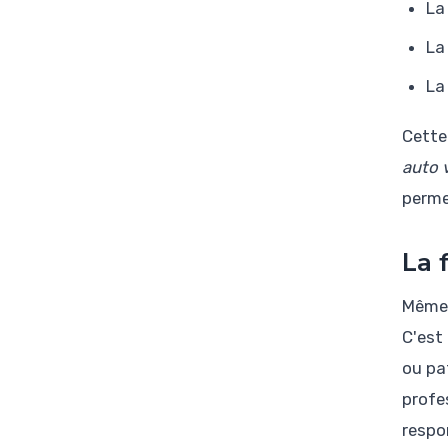
La
La
La
Cette
auto v
permet
La 
Même 
C'est
ou pa
profe
respon