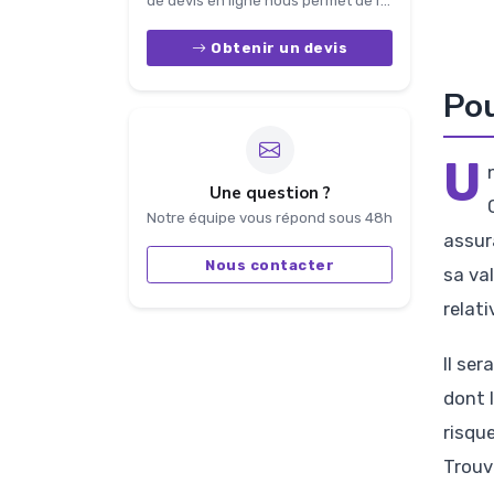
de devis en ligne nous permet de r...
Obtenir un devis
Pou
U
Une question ?
Notre équipe vous répond sous 48h
assur
Nous contacter
sa val
relati
Il se
dont 
risqu
Trouv