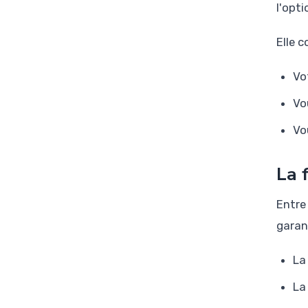
l'opt
Elle c
Vo
Vo
Vo
La 
Entre
garant
La
La