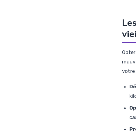
Les
vie
Opter
mauva
votre
Dé
ki
Op
ca
Pr